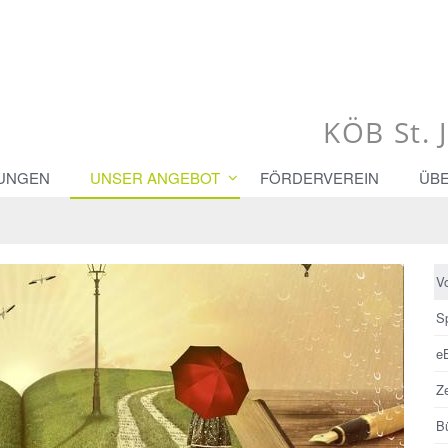
KÖB St. 
UNGEN
UNSER ANGEBOT
FÖRDERVEREIN
ÜB
V
S
e
Ze
B