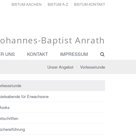
BISTUM AACHEN
BISTUM A-Z
BISTUM KONTAKT
Johannes-Baptist Anrath
ER UNS
KONTAKT
IMPRESSUM
Unser Angebot
Vorlesestunde
orlesestunde
pieleabende für Erwachsene
Books
itschriften
üchereiführung